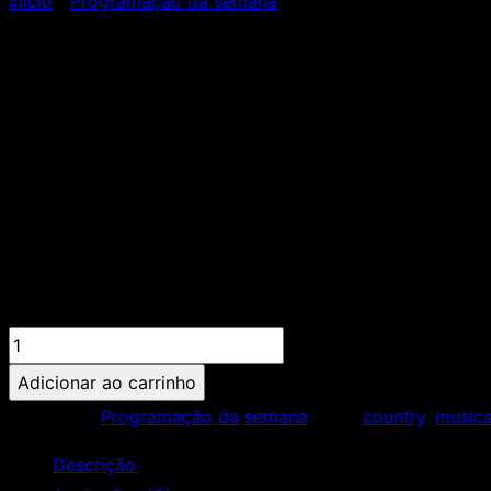
Início
/
Programação da semana
/ 30/07 – JANTAR CAND
30/07 – JANTAR CA
R$
290,00
Adicionar ao carrinho
Categoria:
Programação da semana
Tags:
country
,
music
Descrição