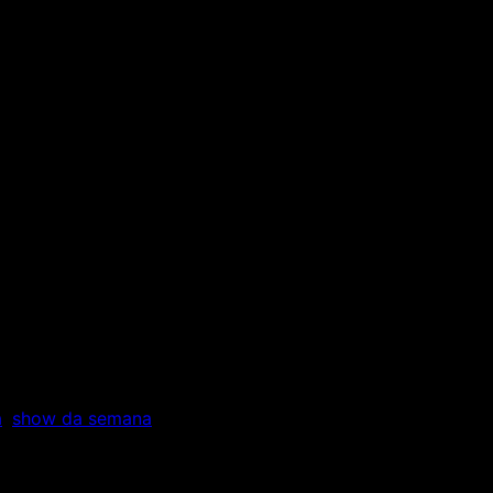
LELIGHT – SILVIO GARCIA
NDLELIGHT – SILVI
a
,
show da semana